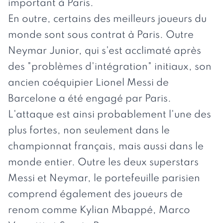
important à Paris.
En outre, certains des meilleurs joueurs du
monde sont sous contrat à Paris. Outre
Neymar Junior, qui s'est acclimaté après
des "problèmes d'intégration" initiaux, son
ancien coéquipier Lionel Messi de
Barcelone a été engagé par Paris.
L'attaque est ainsi probablement l'une des
plus fortes, non seulement dans le
championnat français, mais aussi dans le
monde entier. Outre les deux superstars
Messi et Neymar, le portefeuille parisien
comprend également des joueurs de
renom comme Kylian Mbappé, Marco