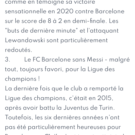
comme en témoigne sa victoire
sensationnelle en 2020 contre Barcelone
sur le score de 8 à 2 en demi-finale. Les
"buts de dernière minute" et l'attaquant
Lewandowski sont particulièrement
redoutés.
3. Le FC Barcelone sans Messi - malgré
tout, toujours favori, pour la Ligue des
champions !
La dernière fois que le club a remporté la
Ligue des champions, c'était en 2015,
après avoir battu la Juventus de Turin.
Toutefois, les six dernières années n'ont
pas été particulièrement heureuses pour