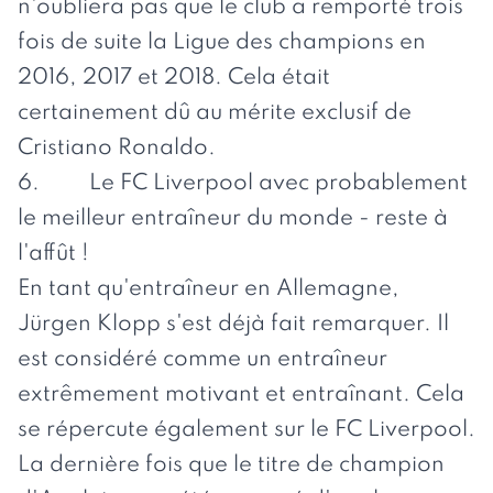
n'oubliera pas que le club a remporté trois
fois de suite la
Ligue des champions en
2016, 2017 et 2018
. Cela était
certainement dû au mérite exclusif de
Cristiano Ronaldo.
6. Le FC Liverpool avec probablement
le meilleur entraîneur du monde - reste à
l'affût !
En tant qu'entraîneur en Allemagne,
Jürgen Klopp s'est déjà fait remarquer. Il
est considéré comme un entraîneur
extrêmement motivant et entraînant. Cela
se répercute également sur le FC Liverpool.
La dernière fois que le titre de champion