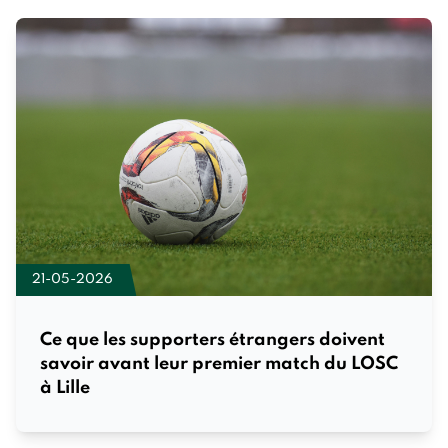
21-05-2026
Ce que les supporters étrangers doivent
savoir avant leur premier match du LOSC
à Lille