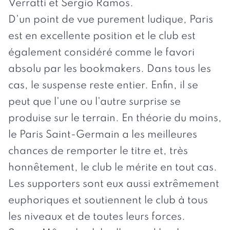
Verratti et Sergio Ramos.
D'un point de vue purement ludique, Paris
est en excellente position et le club est
également considéré comme le favori
absolu par les bookmakers. Dans tous les
cas, le suspense reste entier. Enfin, il se
peut que l'une ou l'autre surprise se
produise sur le terrain. En théorie du moins,
le Paris Saint-Germain a les meilleures
chances de remporter le titre et, très
honnêtement, le club le mérite en tout cas.
Les supporters sont eux aussi extrêmement
euphoriques et soutiennent le club à tous
les niveaux et de toutes leurs forces.