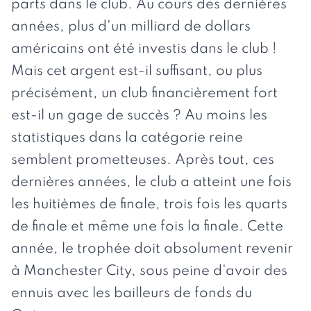
parts dans le club. Au cours des dernières
années, plus d'un milliard de dollars
américains ont été investis dans le club !
Mais cet argent est-il suffisant, ou plus
précisément, un club financièrement fort
est-il un gage de succès ? Au moins les
statistiques dans la catégorie reine
semblent prometteuses. Après tout, ces
dernières années, le club a atteint une fois
les huitièmes de finale, trois fois les quarts
de finale et même une fois la finale. Cette
année, le trophée doit absolument revenir
à Manchester City, sous peine d'avoir des
ennuis avec les bailleurs de fonds du