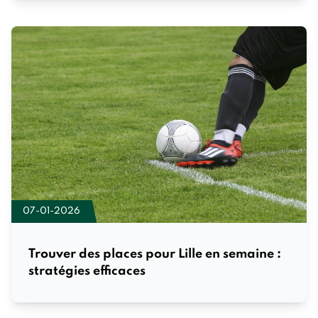
07-01-2026
Trouver des places pour Lille en semaine :
stratégies efficaces