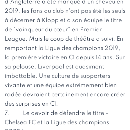
d'Angleterre a été manqué d'un cheveu en
2019, les fans du club n'ont pas été les seuls
à décerner à Klopp et à son équipe le titre
de "vainqueur du cœur" en Premier
League. Mais le coup de théâtre a suivi. En
remportant la Ligue des champions 2019,
la première victoire en C1 depuis 14 ans. Sur
sa pelouse, Liverpool est quasiment
imbattable. Une culture de supporters
vivante et une équipe extrêmement bien
rodée devraient certainement encore créer
des surprises en C1.
7. Le devoir de défendre le titre -
Chelsea FC et la Ligue des champions