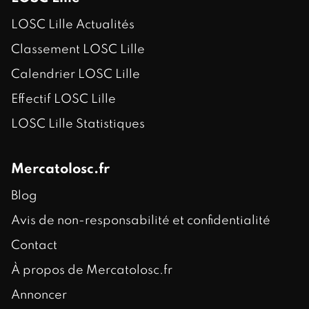
LOSC Lille Actualités
Classement LOSC Lille
Calendrier LOSC Lille
Effectif LOSC Lille
LOSC Lille Statistiques
Mercatolosc.fr
Blog
Avis de non-responsabilité et confidentialité
Contact
À propos de Mercatolosc.fr
Annoncer