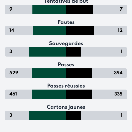
Tentatives de but
9
7
Fautes
14
12
Sauvegardes
3
1
Passes
529
394
Passes réussies
461
335
Cartons jaunes
3
1