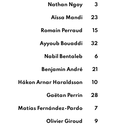
Nathan Ngoy
3
Aïssa Mandi
23
Romain Perraud
15
Ayyoub Bouaddi
32
Nabil Bentaleb
6
Benjamin André
21
Hákon Arnar Haraldsson
10
Gaëtan Perrin
28
Matías Fernández-Pardo
7
Olivier Giroud
9