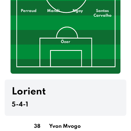
Perraud
Mandi
Ngoy
Santos
Carvalho
Özer
Lorient
5-4-1
38
Yvon Mvogo