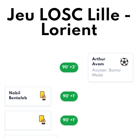
Jeu LOSC Lille -
Lorient
Arthur
Avom
90' +3'
Assister: Bamo
Meïté
Nabil
90' +1'
Bentaleb
90' +1'