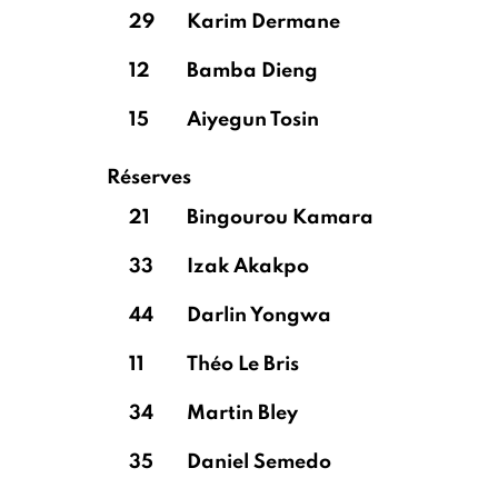
29
Karim Dermane
12
Bamba Dieng
15
Aiyegun Tosin
Réserves
21
Bingourou Kamara
33
Izak Akakpo
44
Darlin Yongwa
11
Théo Le Bris
34
Martin Bley
35
Daniel Semedo