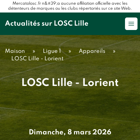
Mercatolosc.fr n&#39;a aucune affiliation officielle avec les
détenteurs de marques ou les clubs répertoriés sur ce site Web.
Actualités sur LOSC Lille
Op
Maison
»
Ligue 1
»
Appareils
»
LOSC Lille - Lorient
LOSC Lille - Lorient
Dimanche, 8 mars 2026