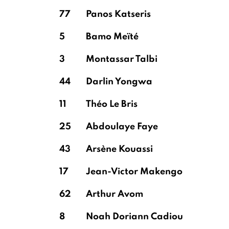
77
Panos Katseris
5
Bamo Meïté
3
Montassar Talbi
44
Darlin Yongwa
11
Théo Le Bris
25
Abdoulaye Faye
43
Arsène Kouassi
17
Jean-Victor Makengo
62
Arthur Avom
8
Noah Doriann Cadiou