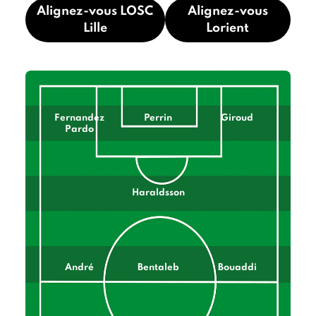
Alignez-vous LOSC
Alignez-vous
Lille
Lorient
Fernandez
Perrin
Giroud
Pardo
Haraldsson
André
Bentaleb
Bouaddi