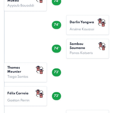
Mukau
74'
Ayyoub Bouaddi
Darlin Yongwa
74'
Arsène Kouassi
Sambou
Soumano
74'
Panos Katseris
Thomas
Meunier
73'
Tiago Santos
Félix Correia
73'
Gaëtan Perrin