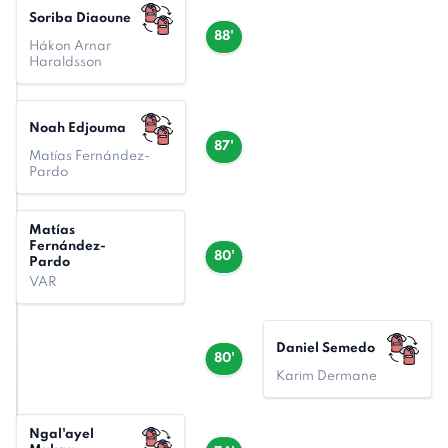
Soriba Diaoune
88'
Hákon Arnar
Haraldsson
Noah Edjouma
87'
Matías Fernández-
Pardo
Matías
Fernández-
80'
Pardo
VAR
Daniel Semedo
80'
Karim Dermane
Ngal'ayel