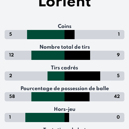
Lorient
Coins
5
1
Nombre total de tirs
12
9
Tirs cadrés
2
5
Pourcentage de possession de balle
58
42
Hors-jeu
1
0