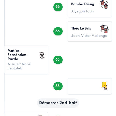
Bamba Dieng
66'
Aiyegun Tosin
Théo Le Bris
66'
Jean-Victor Makengo
Matías
Fernández-
Pardo
65'
Assister: Nabil
Bentaleb
55'
Démarrer 2nd-half