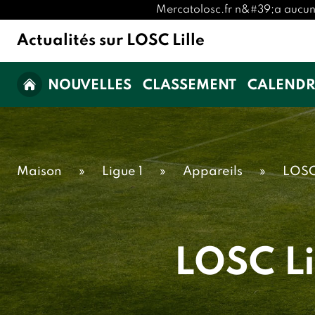
Mercatolosc.fr n&#39;a aucune a
Actualités sur LOSC Lille
NOUVELLES
CLASSEMENT
CALENDR
Maison
»
Ligue 1
»
Appareils
»
LOSC 
LOSC Li