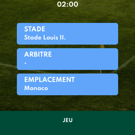
02:00
STADE
Stade Louis II.
ARBITRE
-
EMPLACEMENT
Monaco
JEU