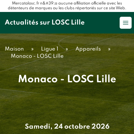
Mercatolosc.fr n&#39;a aucune affiliation officielle avec les
détenteurs de marques ou les clubs répertoriés sur ce site Web.
Actualités sur LOSC Lille
Op
Maison
»
Ligue 1
»
Appareils
»
Monaco - LOSC Lille
Monaco - LOSC Lille
Samedi, 24 octobre 2026